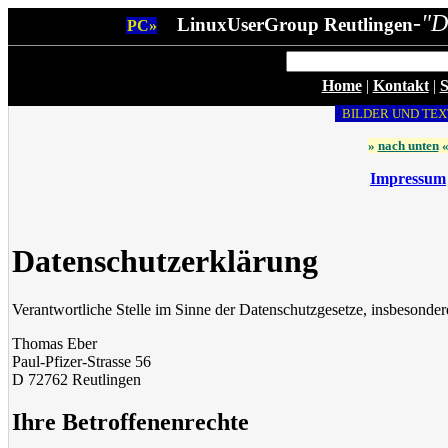
-"D
LinuxUserGroup Reutlingen
PC»
Home
|
Kontakt
|
S
BILDER UND TEX
»
nach unten
Impressum
Datenschutzerklärung
Verantwortliche Stelle im Sinne der Datenschutzgesetze, insbeson
Thomas Eber
Paul-Pfizer-Strasse 56
D 72762 Reutlingen
Ihre Betroffenenrechte