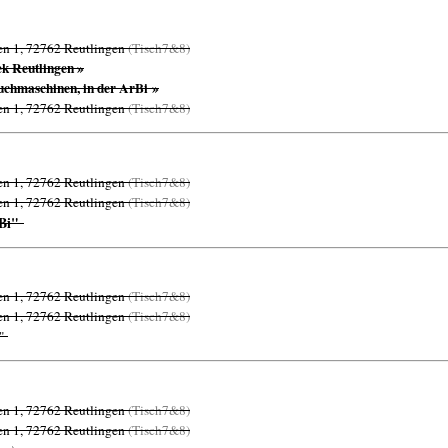
en 1, 72762 Reutlingen
(Tisch7&8)
ek Reutlingen »
uchmaschinen, in der ArBi »
en 1, 72762 Reutlingen
(Tisch7&8)
en 1, 72762 Reutlingen
(Tisch7&8)
en 1, 72762 Reutlingen
(Tisch7&8)
rBi"
en 1, 72762 Reutlingen
(Tisch7&8)
en 1, 72762 Reutlingen
(Tisch7&8)
i"
en 1, 72762 Reutlingen
(Tisch7&8)
en 1, 72762 Reutlingen
(Tisch7&8)