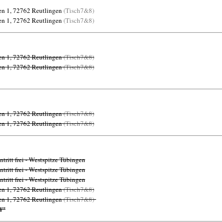
en 1, 72762 Reutlingen
(Tisch7&8)
en 1, 72762 Reutlingen
(Tisch7&8)
en 1, 72762 Reutlingen
(Tisch7&8)
en 1, 72762 Reutlingen
(Tisch7&8)
en 1, 72762 Reutlingen
(Tisch7&8)
en 1, 72762 Reutlingen
(Tisch7&8)
ritt frei -
Westspitze Tübingen
ritt frei -
Westspitze Tübingen
ritt frei -
Westspitze Tübingen
en 1, 72762 Reutlingen
(Tisch7&8)
en 1, 72762 Reutlingen
(Tisch7&8)
i"